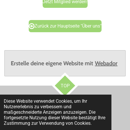
Jetzt Mitglied werden!
Zurück zur Hauptseite "Über uns"
Erstelle deine eigene Website mit
Webador
TOP
Diese Website verwendet Cookies, um Ihr
Nutzererlebnis zu verbessern und
maßgeschneiderte Anzeigen anzuzeigen. Die
fortgesetzte Nutzung dieser Website bestätigt Ihre
Impressum, OS & Datenschutz
Zustimmung zur Verwendung von Cookies.
© 2023 - 2026 FÖRDERVEREIN KITA IM LÖWENTAL